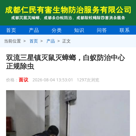
首页
产品
分类
知识
问答
联系
当前位置 >
首页
>
产品
> 正文
双流三星镇灭鼠灭蟑螂，白蚁防治中心
正规除虫
面议
价格：
2026-08-04 13:53:01 1297次浏览