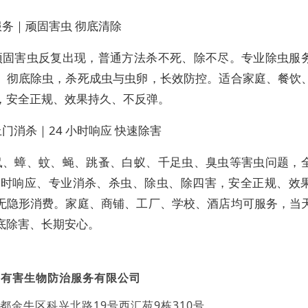
服务｜顽固害虫 彻底清除
顽固害虫反复出现，普通方法杀不死、除不尽。专业除虫服
、彻底除虫，杀死成虫与虫卵，长效防控。适合家庭、餐饮
，安全正规、效果持久、不反弹。
门消杀｜24 小时响应 快速除害
鼠、蟑、蚊、蝇、跳蚤、白蚁、千足虫、臭虫等害虫问题，
 小时响应、专业消杀、杀虫、除虫、除四害，安全正规、效
无隐形消费。家庭、商铺、工厂、学校、酒店均可服务，当
底除害、长期安心。
民有害生物防治服务有限公司
都金牛区科兴北路19号西汇苑9栋310号