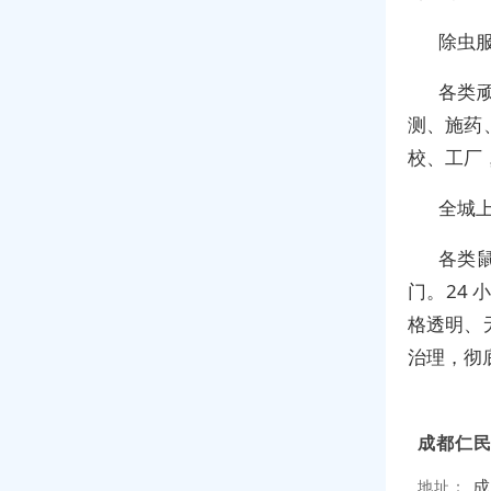
除虫
各类
测、施药
校、工厂
全城上
各类
门。24
格透明、
治理，彻
成都仁
成
地址：