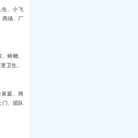
足虫、小飞
、商场、厂
蚁、蟑螂、
房更卫生。
合家庭、商
上门、团队