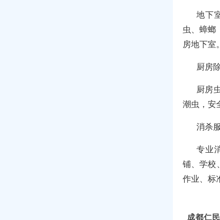
地下
虫、蟑螂
房地下室
厨房
厨房
潮虫，安
消杀服
专业
铺、学校
作业、标
成都仁