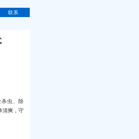
联系
式
全杀虫、除
净清爽，守