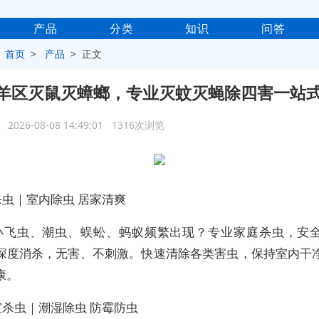
产品
分类
知识
问答
>
首页
>
产品
> 正文
羊区灭鼠灭蟑螂，专业灭蚊灭蝇除四害一站
2026-08-08 14:49:01 1316次浏览
杀虫｜室内除虫 居家清爽
小飞虫、潮虫、蜈蚣、蚂蚁频繁出现？专业家庭杀虫，安
深度消杀，无害、不刺激。快速清除各类害虫，保持室内干
康。
室杀虫｜潮湿除虫 防霉防虫