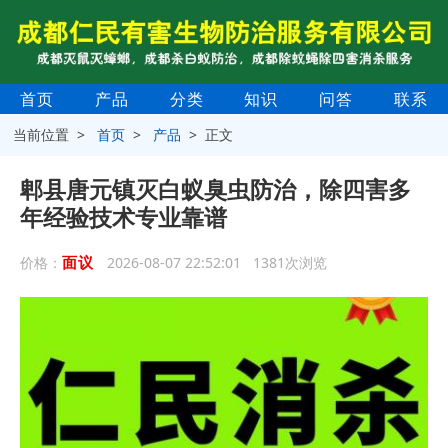
首页
产品
分类
知识
问答
联系
当前位置 >
首页
>
产品
> 正文
郫县唐元镇灭白蚁臭虫防治，除四害多
年经验技术专业靠谱
面议
价格：
2026-08-07 22:52:01 1381次浏览