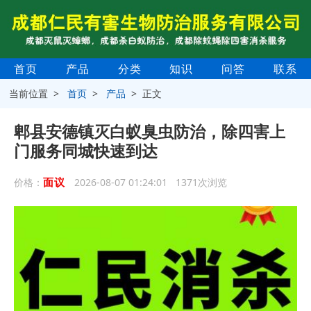
首页
产品
分类
知识
问答
联系
当前位置 >
首页
>
产品
> 正文
郫县安德镇灭白蚁臭虫防治，除四害上
门服务同城快速到达
面议
价格：
2026-08-07 01:24:01 1371次浏览