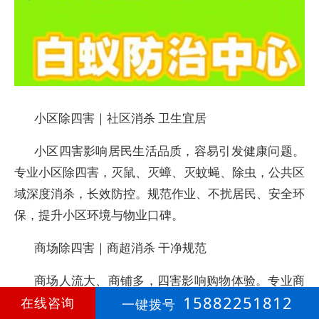
小区除四害｜社区消杀 卫生宜居
小区四害影响居民生活品质，容易引发健康问题。
专业小区除四害，灭鼠、灭蟑、灭蚊蝇、除虫，公共区
域深度消杀，长效防控。规范作业、不扰居民、安全环
保，提升小区环境与物业口碑。
商场除四害｜商超消杀 干净规范
商场人流大、商铺多，四害影响购物体验。专业商
15882251812
场除四害，灭鼠、灭蟑、杀虫、除蚊蝇，夜间施工、不
在线咨询
一键拨号