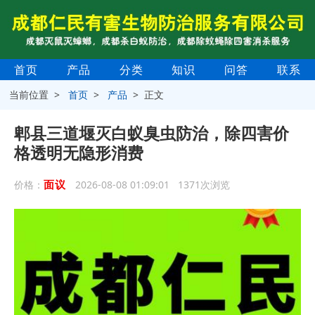
首页
产品
分类
知识
问答
联系
当前位置 >
首页
>
产品
> 正文
郫县三道堰灭白蚁臭虫防治，除四害价
格透明无隐形消费
面议
价格：
2026-08-08 01:09:01 1371次浏览