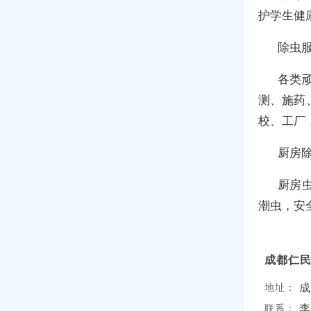
护学生健
除虫
各类
测、施药
校、工厂
厨房
厨房
潮虫，安
成都仁
成
地址：
李
联系：