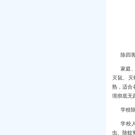
除四
家庭
灭鼠、灭
熟，适合
境彻底无
学校
学校
虫、除蚊