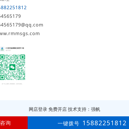
5882251812
64565179
64565179@qq.com
ww.rmmsgs.com
网店登录
免费开店
技术支持：强帆
第
1年
15882251812
咨询
一键拨号