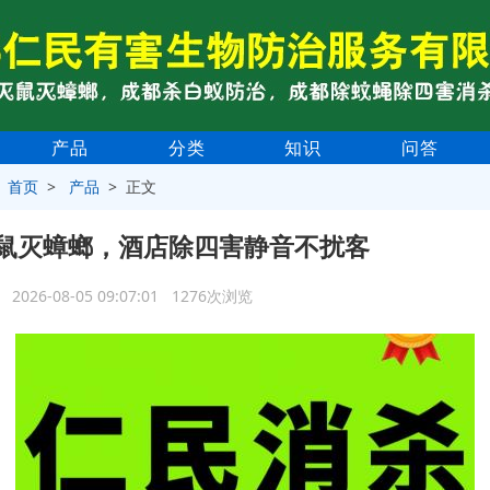
产品
分类
知识
问答
>
首页
>
产品
> 正文
鼠灭蟑螂，酒店除四害静音不扰客
2026-08-05 09:07:01 1276次浏览