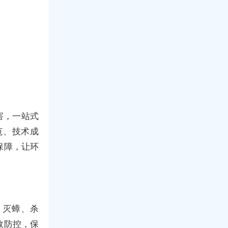
害，一站式
范、技术成
保障，让环
、灭蟑、杀
效防控，保