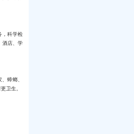
务，科学检
、酒店、学
蚁、蟑螂、
房更卫生。